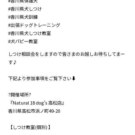
#香川県保護犬
#香川県犬しつけ
#香川県犬訓練
#出張ドッグトレーニング
#香川県犬しつけ教室
#犬パピー教室
しつけ相談会をしますので皆さまのお越しお待ちしてまー
す♪
下記より参加事項をご覧下さい⬇️
?開催場所?
『Natural 18 dog’s 高松店』
香川県高松市浜ノ町49-20
【しつけ教室(個別) 】