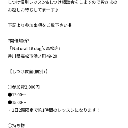
しつけ個別レッスン&しつけ相談会をしますので皆さまの
お越しお待ちしてまーす♪
下記より参加事項をご覧下さい⬇️
?開催場所?
『Natural 18 dog’s 高松店』
香川県高松市浜ノ町49-20
【しつけ教室(個別) 】
◯参加費2,000円
●13:00〜
●15:00〜
・1日2頭限定で約1時間のレッスンになります！
◯持ち物