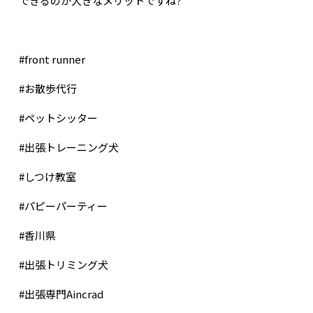
できるのか大きなメリットですね?
#front runner
#
お散歩代行
#
ペットシッター
#
出張トレーニング犬
#
しつけ教室
#
パピーパーティー
#
香川県
#
出張トリミング犬
#
出張専門
Aincrad