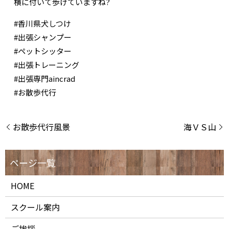
横に付いて歩けていますね?
#香川県犬しつけ
#出張シャンプー
#ペットシッター
#出張トレーニング
#出張専門aincrad
#お散歩代行
お散歩代行風景
海ＶＳ山
HOME
スクール案内
ご挨拶